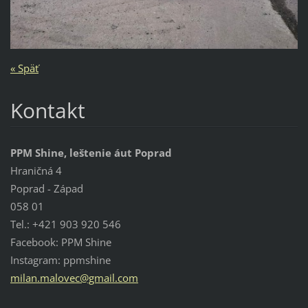
« Späť
Kontakt
PPM Shine, leštenie áut Poprad
Hraničná 4
Poprad - Západ
058 01
Tel.: +421 903 920 546
Facebook: PPM Shine
Instagram: ppmshine
milan.ma
lovec@gm
ail.com